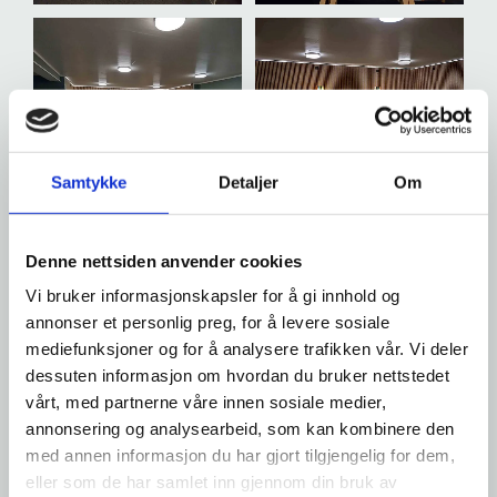
Samtykke
Detaljer
Om
Denne nettsiden anvender cookies
Vi bruker informasjonskapsler for å gi innhold og
Gravstein og vedlikehold
annonser et personlig preg, for å levere sosiale
mediefunksjoner og for å analysere trafikken vår. Vi deler
dessuten informasjon om hvordan du bruker nettstedet
Vi tilbyr både salg av nye gravsteiner og oppussing av
vårt, med partnerne våre innen sosiale medier,
eksisterende gravminner. Ta gjerne kontakt for å høre
annonsering og analysearbeid, som kan kombinere den
mer om hvordan vi kan bistå deg med valg av
med annen informasjon du har gjort tilgjengelig for dem,
gravminne som reflekterer familiens ønsker.
eller som de har samlet inn gjennom din bruk av