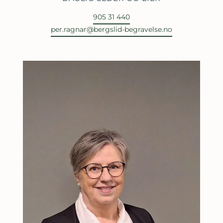
905 31 440
per.ragnar@bergslid-begravelse.no