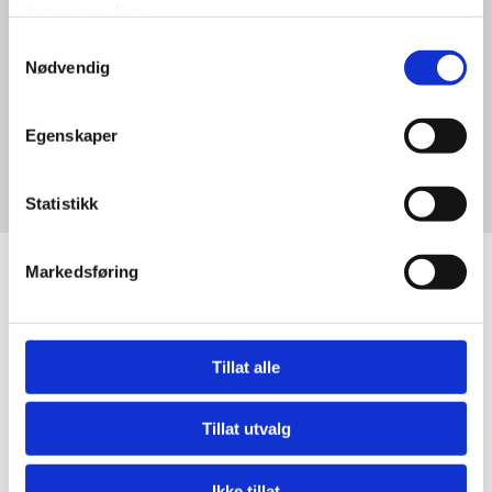
tjenestene deres.
Samtykkevalg
Nødvendig
Egenskaper
Statistikk
Markedsføring
Våre ansatte
Tillat alle
Tillat utvalg
Ikke tillat